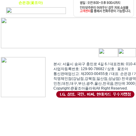
손은경(꽃조아)
본사: 서울시 송파구 충민로 4길 6 / 대표전화: 010-4751-
사업자등록번호: 129-90-78682 / 상호 : 꽃조아
통신판매업신고: 제2003-00455호 / 대표: 손은경 / 개인
직영체인점(강남점,강북점,일산점,성남점) 전국광역
인천,대전,대구,부산,광주,울산,전국읍,면단위 300
Copyright @꽃조아플라워All Right Reserved.