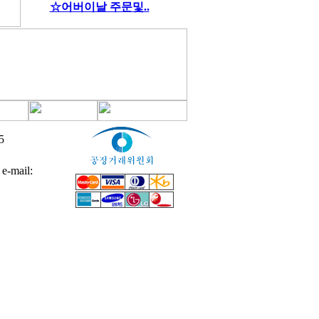
☆어버이날 주문및..
5
mail: