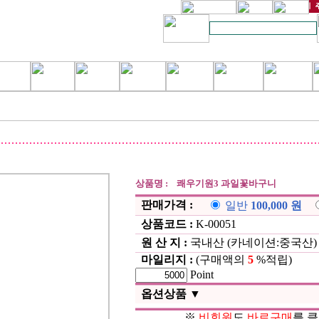
상품명 : 쾌우기원3 과일꽃바구니
판매가격 :
일반
100,000 원
상품코드 :
K-00051
원 산 지 :
국내산 (카네이션:중국산)
마일리지 :
(구매액의
5
%적립)
Point
옵션상품 ▼
※
비회원
도
바로구매
를 