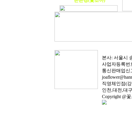
손은경(꽃조아)
본사: 서울시 송파구
사업자등록번호: 1
통신판매업신고: 
joaflower@hanm
직영체인점(강
인천,대전,대구
Copyright @꽃